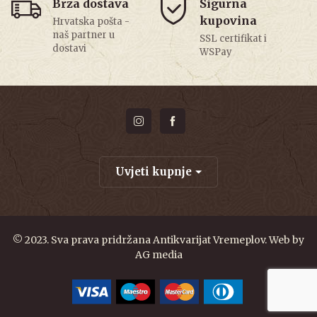
Brza dostava
Sigurna
kupovina
Hrvatska pošta -
naš partner u
SSL certifikat i
dostavi
WSPay
Uvjeti kupnje
© 2023. Sva prava pridržana Antikvarijat Vremeplov. Web by
AG media