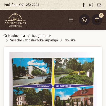
Podrška
091 762 7441
0
Naslovnica
Razglednice
Sisačko - moslavačka županija
Novska