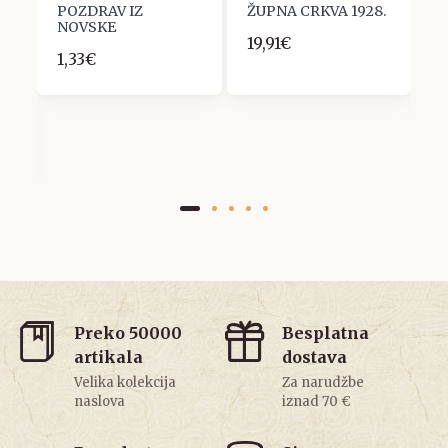
POZDRAV IZ
ŽUPNA CRKVA 1928.
&
NOVSKE
T
19,91€
I
1,33€
2
9.
Preko 50000
Besplatna
artikala
dostava
Velika kolekcija
Za narudžbe
naslova
iznad 70 €