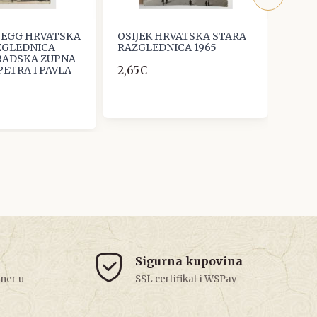
SSEGG HRVATSKA
OSIJEK HRVATSKA STARA
OSIJ
ZGLEDNICA
RAZGLEDNICA 1965
RAZG
RADSKA ZUPNA
2,65€
2,65
 PETRA I PAVLA
Sigurna kupovina
tner u
SSL certifikat i WSPay