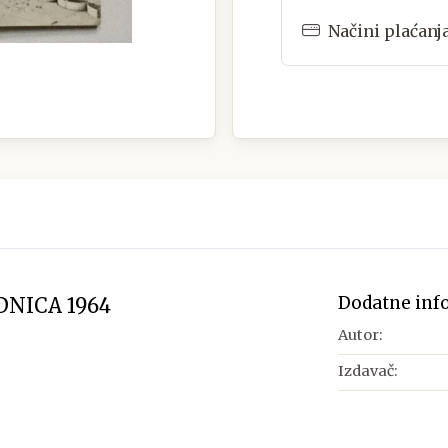
Načini plaćanj
Dodatne inf
DNICA 1964
Autor:
Izdavač: