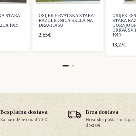
KA STARA
OSIJEK HRVATSKA STARA
OSIJEK E
RAZGLEDNICA SKELA NA
STARA RA
ICA 1915
DRAVI 1968
GORNJOG
CRKVA SV.
2,65€
1910
13,27€
Besplatna dostava
Brza dostava
Za narudžbe iznad 70 €
Hrvatska pošta - naš par
dostavi