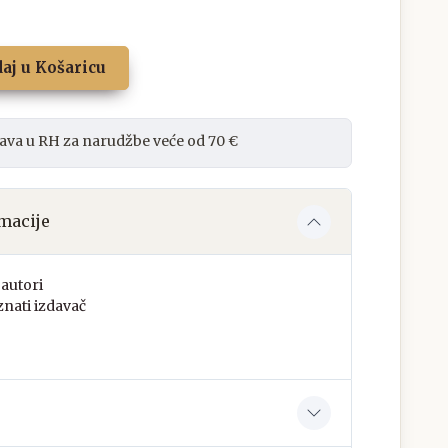
aj u Košaricu
ava u RH za narudžbe veće od 70 €
macije
autori
nati izdavač