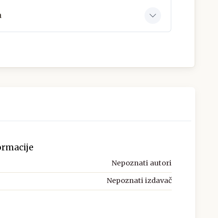
a
ormacije
Nepoznati autori
Nepoznati izdavač