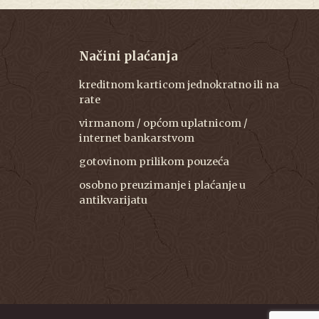
Načini plaćanja
kreditnom karticom jednokratno ili na
rate
virmanom / općom uplatnicom /
internet bankarstvom
gotovinom prilikom pouzeća
osobno preuzimanje i plaćanje u
antikvarijatu