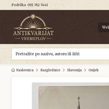
Podrška
091 762 7441
Web
Naslovnica
Razglednice
Slavonija
Osijek