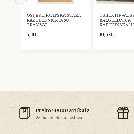
TARA
OSIJEK HRVATSKA STARA
OSIJEK HRVATS
UBER
RAZGLEDNICA 1950
RAZGLEDNICA
TRAMVAJ
KAPUCINSKA UL
5,31€
10,62€
Preko 50000 artikala
Velika kolekcija naslova