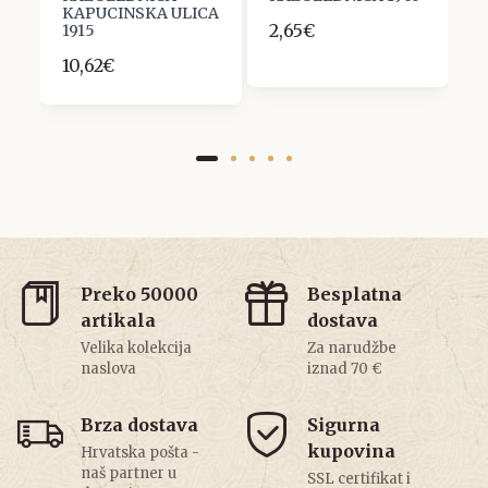
KAPUCINSKA ULICA
2,65€
2
1915
10,62€
Preko 50000
Besplatna
artikala
dostava
Velika kolekcija
Za narudžbe
naslova
iznad 70 €
Brza dostava
Sigurna
kupovina
Hrvatska pošta -
naš partner u
SSL certifikat i