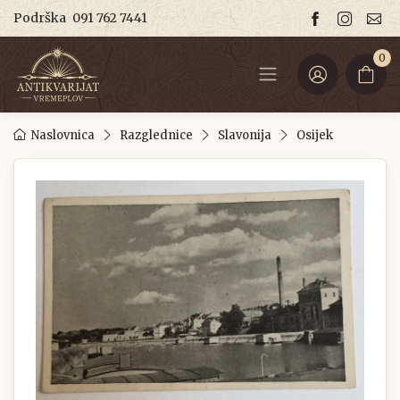
Podrška
091 762 7441
0
Naslovnica
Razglednice
Slavonija
Osijek