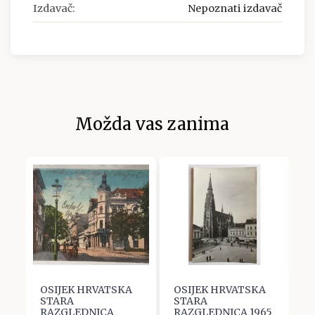
Izdavač:
Nepoznati izdavač
Možda vas zanima
OSIJEK HRVATSKA
OSIJEK HRVATSKA
O
STARA
STARA
S
RAZGLEDNICA
RAZGLEDNICA 1965
R