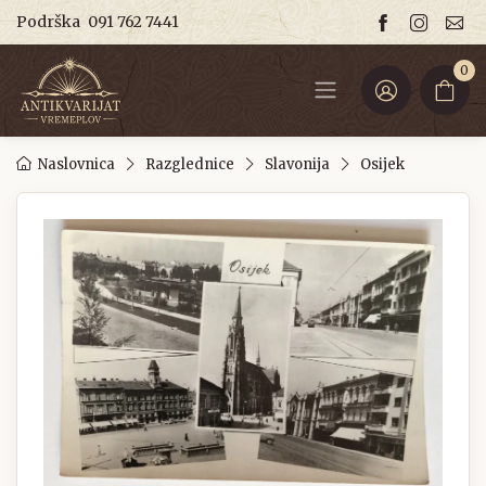
Podrška
091 762 7441
0
Naslovnica
Razglednice
Slavonija
Osijek