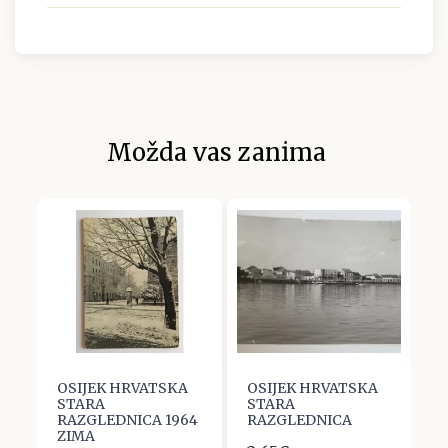
Možda vas zanima
OSIJEK HRVATSKA
OSIJEK HRVATSKA
B
STARA
STARA
O
RAZGLEDNICA 1964
RAZGLEDNICA
m
ZIMA
t