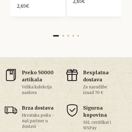
2,65€
r
2,65€
g
8
Preko 50000
Besplatna
artikala
dostava
Velika kolekcija
Za narudžbe
naslova
iznad 70 €
Brza dostava
Sigurna
kupovina
Hrvatska pošta -
naš partner u
SSL certifikat i
dostavi
WSPay