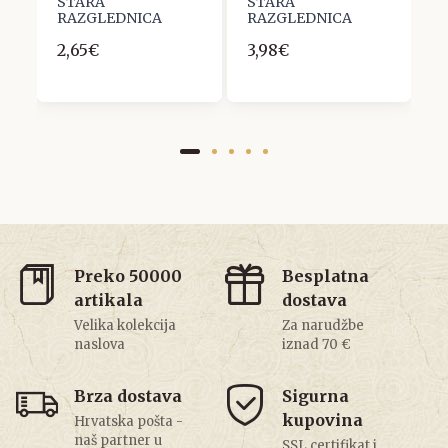
STARA
STARA
S
O
RAZGLEDNICA
RAZGLEDNICA
R
T
2,65€
3,98€
2
Preko 50000
Besplatna
artikala
dostava
Velika kolekcija
Za narudžbe
naslova
iznad 70 €
Brza dostava
Sigurna
kupovina
Hrvatska pošta -
naš partner u
SSL certifikat i