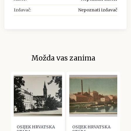
Izdavač:
Nepoznati izdavač
Možda vas zanima
OSIJEK HRVATSKA
OSIJEK HRVATSKA
O