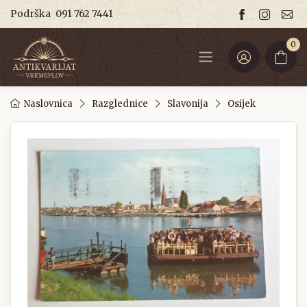
Podrška
091 762 7441
0
Naslovnica
Razglednice
Slavonija
Osijek