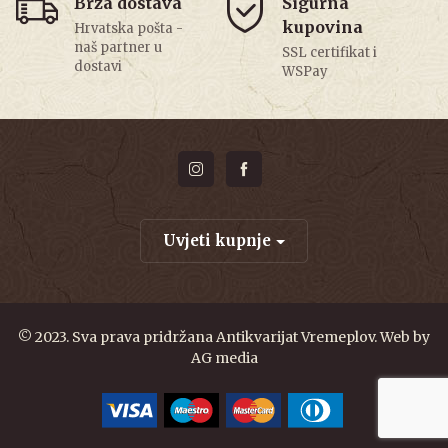
Brza dostava
Sigurna
kupovina
Hrvatska pošta -
naš partner u
SSL certifikat i
dostavi
WSPay
Uvjeti kupnje
© 2023. Sva prava pridržana Antikvarijat Vremeplov. Web by
AG media