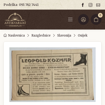
Podrška
091 762 7441
0
Naslovnica
Razglednice
Slavonija
Osijek