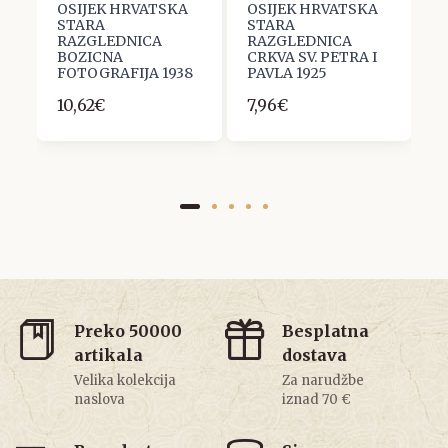
OSIJEK HRVATSKA
OSIJEK HRVATSKA
O
STARA
STARA
S
9
RAZGLEDNICA
RAZGLEDNICA
R
BOZICNA
CRKVA SV. PETRA I
M
A
FOTOGRAFIJA 1938
PAVLA 1925
F
10,62€
7,96€
5
Preko 50000
Besplatna
artikala
dostava
Velika kolekcija
Za narudžbe
naslova
iznad 70 €