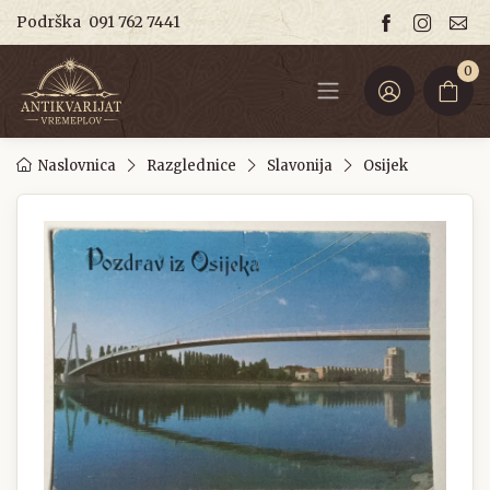
Podrška
091 762 7441
0
Naslovnica
Razglednice
Slavonija
Osijek