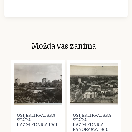
Možda vas zanima
OSIJEK HRVATSKA
OSIJEK HRVATSKA
O
STARA
STARA
S
RAZGLEDNICA 1961
RAZGLEDNICA
R
PANORAMA 1966
K