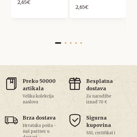
2,65€
U
2,65€
B
1
7
Preko 50000
Besplatna
artikala
dostava
Velika kolekcija
Za narudžbe
naslova
iznad 70 €
Brza dostava
Sigurna
kupovina
Hrvatska pošta -
naš partner u
SSL certifikat i