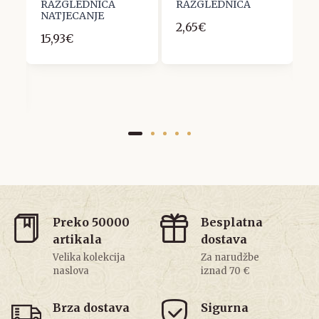
RAZGLEDNICA
RAZGLEDNICA
R
NATJECANJE
K
2,65€
1
15,93€
1
Preko 50000
Besplatna
artikala
dostava
Velika kolekcija
Za narudžbe
naslova
iznad 70 €
Brza dostava
Sigurna