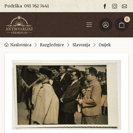
Podrška
091 762 7441
0
Naslovnica
Razglednice
Slavonija
Osijek