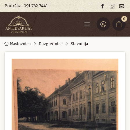
Podrška
091 762 7441
0
Naslovnica
Razglednice
Slavonija