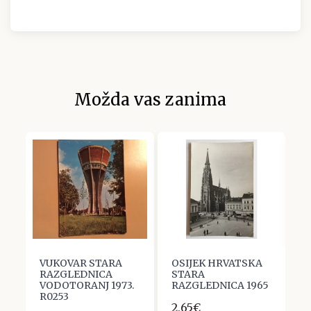
Možda vas zanima
VUKOVAR STARA
OSIJEK HRVATSKA
O
VA
RAZGLEDNICA
STARA
S
VODOTORANJ 1973.
RAZGLEDNICA 1965
R
DA
R0253
F
2,65€
J