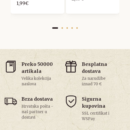
1,99€
2
Preko 50000
Besplatna
artikala
dostava
Velika kolekcija
Za narudžbe
naslova
iznad 70 €
Brza dostava
Sigurna
kupovina
Hrvatska pošta -
naš partner u
SSL certifikat i
dostavi
WSPay