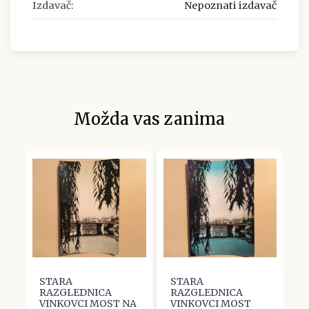
Izdavač:
Nepoznati izdavač
Možda vas zanima
STARA
STARA
V
RAZGLEDNICA
RAZGLEDNICA
R
VINKOVCI MOST NA
VINKOVCI MOST
B