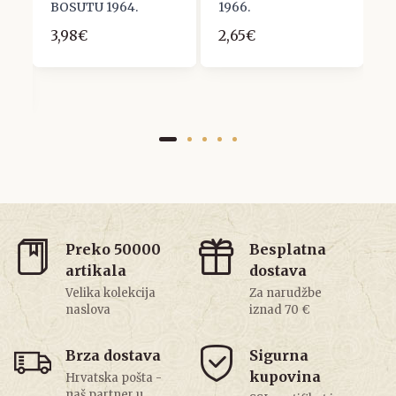
BOSUTU 1964.
1966.
R
3,98€
2,65€
3
Preko 50000
Besplatna
artikala
dostava
Velika kolekcija
Za narudžbe
naslova
iznad 70 €
Brza dostava
Sigurna
kupovina
Hrvatska pošta -
naš partner u