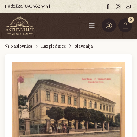
Podrška
091 762 7441
0
Naslovnica
Razglednice
Slavonija