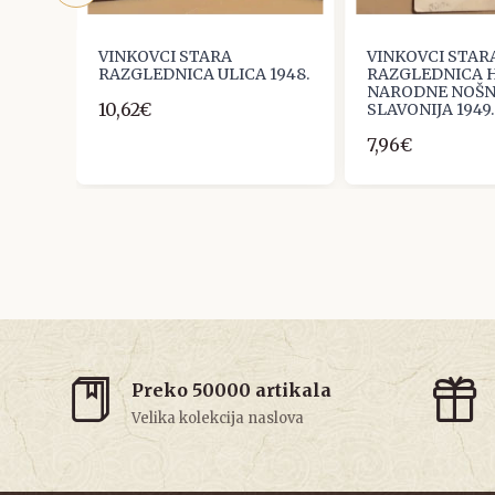
A
VINKOVCI STARA
VINKOVCI STAR
IJA
RAZGLEDNICA ULICA 1948.
RAZGLEDNICA 
NARODNE NOŠN
10,62€
SLAVONIJA 1949.
7,96€
Preko 50000 artikala
Velika kolekcija naslova