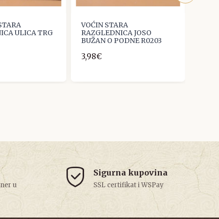
 STARA
VOĆIN STARA
STAR
ICA ULICA TRG
RAZGLEDNICA JOSO
VINK
BUŽAN O PODNE R0203
BOS
3,98€
2,65
Sigurna kupovina
tner u
SSL certifikat i WSPay