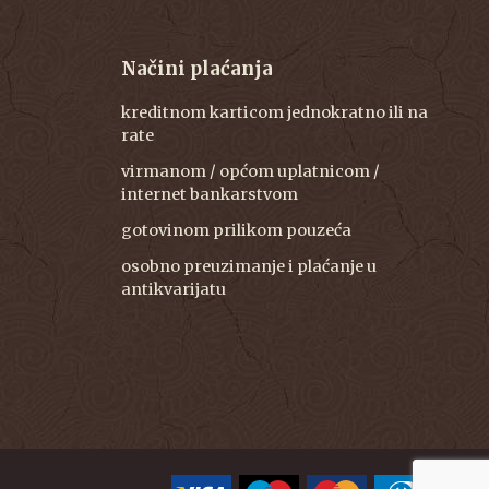
Načini plaćanja
kreditnom karticom jednokratno ili na
rate
virmanom / općom uplatnicom /
internet bankarstvom
gotovinom prilikom pouzeća
osobno preuzimanje i plaćanje u
antikvarijatu