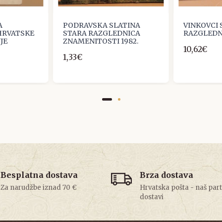
A
PODRAVSKA SLATINA
VINKOVCI
HRVATSKE
STARA RAZGLEDNICA
RAZGLEDN
JE
ZNAMENITOSTI 1982.
10,62€
1,33€
Besplatna dostava
Brza dostava
Za narudžbe iznad 70 €
Hrvatska pošta - naš par
dostavi