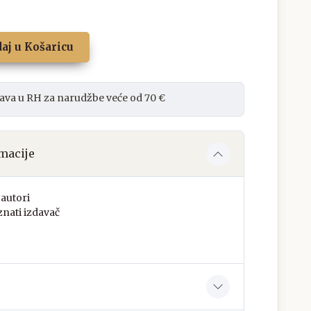
aj u Košaricu
ava u RH za narudžbe veće od 70 €
macije
autori
nati izdavač