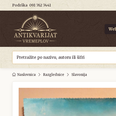
Podrška
091 762 7441
Web
Naslovnica
Razglednice
Slavonija