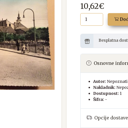
10,62€
Dod
Besplatna dost
Osnovne infor
Autor:
Nepoznati 
Nakladnik:
Nepoz
Dostupnost:
1
Šifra:
-
Opcije dostave