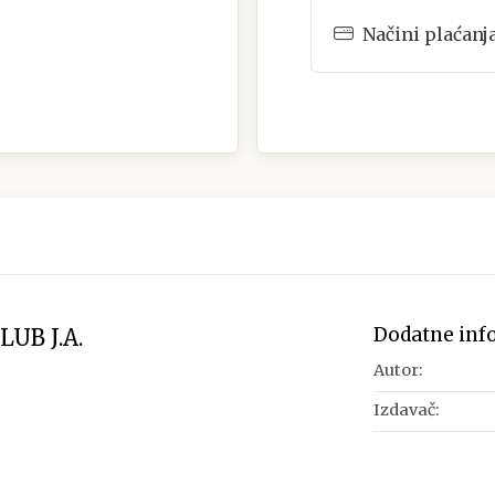
Načini plaćanj
Dodatne inf
UB J.A.
Autor:
Izdavač: