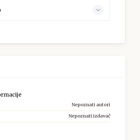
a
ormacije
Nepoznati autori
Nepoznati izdavač