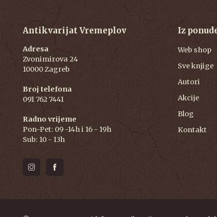
Antikvarijat Vremeplov
Iz ponud
Adresa
Web shop
Zvonimirova 24
Sve knjige
10000 Zagreb
Autori
Broj telefona
Akcije
091 762 7441
Blog
Radno vrijeme
Pon-Pet: 09 -14h i 16 - 19h
Kontakt
Sub: 10 - 13h