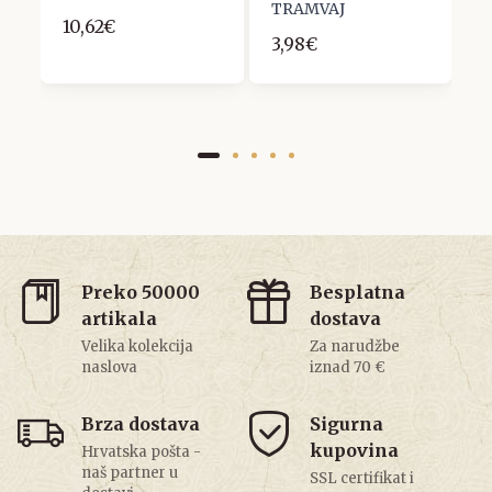
TRAMVAJ
10,62€
2
3,98€
Preko 50000
Besplatna
artikala
dostava
Velika kolekcija
Za narudžbe
naslova
iznad 70 €
Brza dostava
Sigurna
kupovina
Hrvatska pošta -
naš partner u
SSL certifikat i