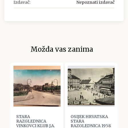
Izdavač:
Nepoznati izdavač
Možda vas zanima
STARA
OSIJEK HRVATSKA
O
RAZGLEDNICA
STARA
S
VINKOVCI KLUB J.A.
RAZGLEDNICA 1958
R