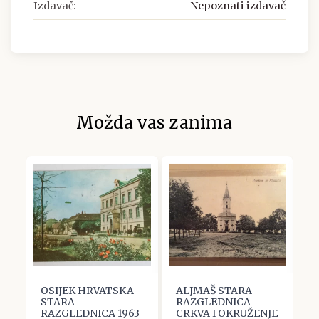
Izdavač:
Nepoznati izdavač
Možda vas zanima
OSIJEK HRVATSKA
ALJMAŠ STARA
V
STARA
RAZGLEDNICA
R
RAZGLEDNICA 1963
CRKVA I OKRUŽENJE
G