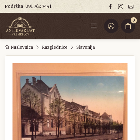
Podrška
091 762 7441
0
Naslovnica
Razglednice
Slavonija