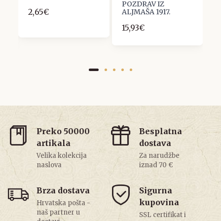
POZDRAV IZ
2,65€
1
ALJMAŠA 1917.
15,93€
Preko 50000
Besplatna
artikala
dostava
Velika kolekcija
Za narudžbe
naslova
iznad 70 €
Brza dostava
Sigurna
kupovina
Hrvatska pošta -
naš partner u
SSL certifikat i