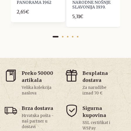
PANORAMA 1962
NARODNE NOŠNJE
K
SLAVONIJA 1939.
2,65€
2
5,31€
Preko 50000
Besplatna
artikala
dostava
Velika kolekcija
Za narudžbe
naslova
iznad 70 €
Brza dostava
Sigurna
kupovina
Hrvatska pošta -
naš partner u
SSL certifikat i
dostavi
WSPay