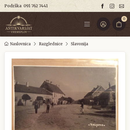
Podrška
091 762 7441
0
Naslovnica
Razglednice
Slavonija