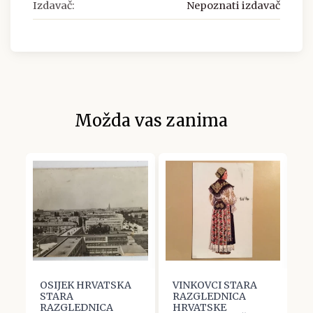
Izdavač:
Nepoznati izdavač
Možda vas zanima
OSIJEK HRVATSKA
VINKOVCI STARA
O
STARA
RAZGLEDNICA
S
A
RAZGLEDNICA
HRVATSKE
R