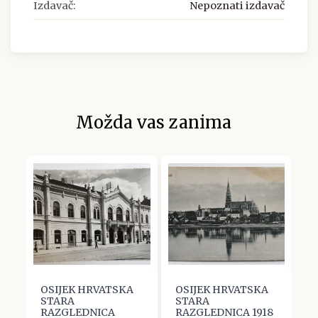
Izdavač:
Nepoznati izdavač
Možda vas zanima
OSIJEK HRVATSKA
OSIJEK HRVATSKA
O
STARA
STARA
S
RAZGLEDNICA
RAZGLEDNICA 1918
R