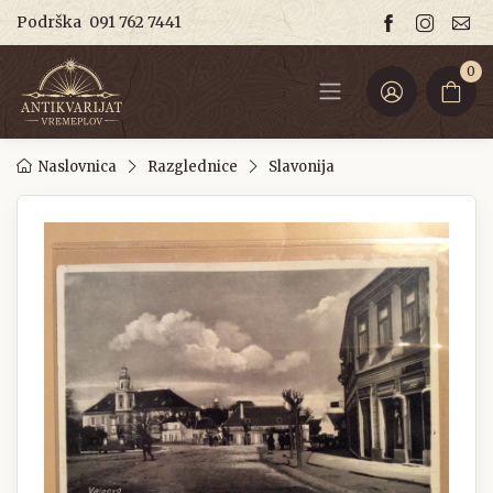
Podrška
091 762 7441
0
Naslovnica
Razglednice
Slavonija