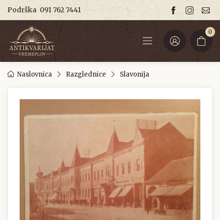
Podrška
091 762 7441
0
Naslovnica
Razglednice
Slavonija