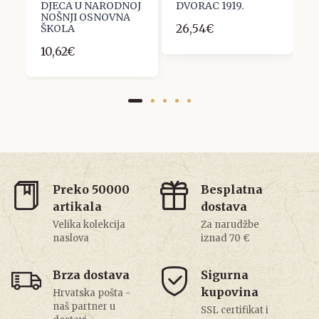
3
DJECA U NARODNOJ
DVORAC 1919.
NOŠNJI OSNOVNA
26,54€
ŠKOLA
10,62€
Preko 50000
Besplatna
artikala
dostava
Velika kolekcija
Za narudžbe
naslova
iznad 70 €
Brza dostava
Sigurna
kupovina
Hrvatska pošta -
naš partner u
SSL certifikat i