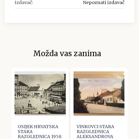
Izdavač:
Nepoznati izdavač
Možda vas zanima
OSIJEK HRVATSKA
VINKOVCI STARA
V
STARA
RAZGLEDNICA
R
RAZGLEDNICA 1958
ALEKSANDROVA
K