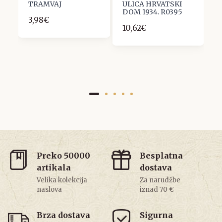
TRAMVAJ
ULICA HRVATSKI
R
DOM 1934. R0395
3,98€
1
10,62€
Preko 50000
Besplatna
artikala
dostava
Velika kolekcija
Za narudžbe
naslova
iznad 70 €
Brza dostava
Sigurna