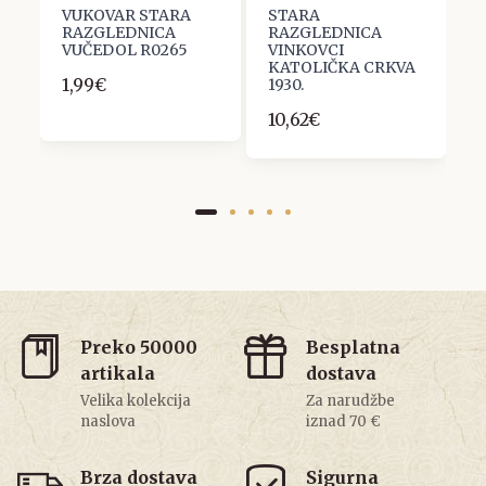
VUKOVAR STARA
STARA
V
RAZGLEDNICA
RAZGLEDNICA
R
VUČEDOL R0265
VINKOVCI
S
KATOLIČKA CRKVA
D
1,99€
1930.
1
10,62€
Preko 50000
Besplatna
artikala
dostava
Velika kolekcija
Za narudžbe
naslova
iznad 70 €
Brza dostava
Sigurna