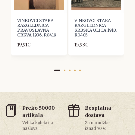
VINKOVCI STARA
VINKOVCI STARA
V
RAZGLEDNICA
RAZGLEDNICA
R
PRAVOSLAVNA
SRBSKA ULICA 1910.
M
CRKVA 1936. R0419
R0403
9
19,91€
15,93€
Preko 50000
Besplatna
artikala
dostava
Velika kolekcija
Za narudžbe
naslova
iznad 70 €