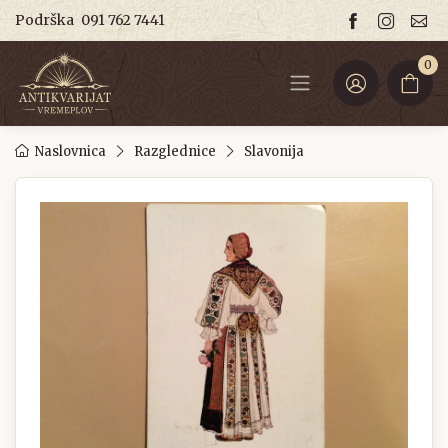
Podrška
091 762 7441
0
Naslovnica
Razglednice
Slavonija