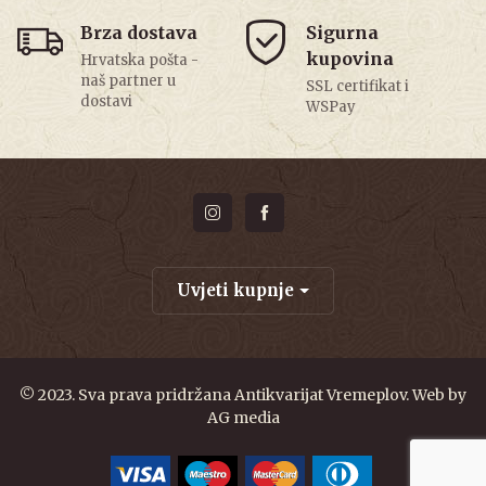
Brza dostava
Sigurna
kupovina
Hrvatska pošta -
naš partner u
SSL certifikat i
dostavi
WSPay
Uvjeti kupnje
© 2023. Sva prava pridržana Antikvarijat Vremeplov. Web by
AG media