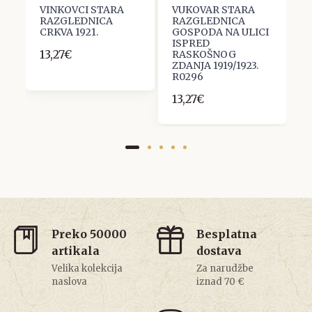
VINKOVCI STARA
VUKOVAR STARA
P
RAZGLEDNICA
RAZGLEDNICA
S
CRKVA 1921.
GOSPODA NA ULICI
R
ISPRED
D
13,27€
RASKOŠNOG
1
ZDANJA 1919/1923.
5
R0296
13,27€
Preko 50000
Besplatna
artikala
dostava
Velika kolekcija
Za narudžbe
naslova
iznad 70 €