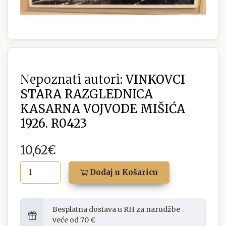
Nepoznati autori:
VINKOVCI
STARA RAZGLEDNICA
KASARNA VOJVODE MIŠIĆA
1926. R0423
10,62€
Dodaj u Košaricu
Besplatna dostava u RH za narudžbe
veće od 70 €