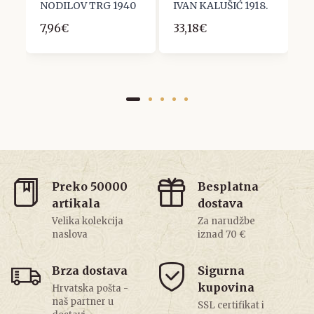
NODILOV TRG 1940
IVAN KALUŠIĆ 1918.
1
7,96€
33,18€
Preko 50000
Besplatna
artikala
dostava
Velika kolekcija
Za narudžbe
naslova
iznad 70 €
Brza dostava
Sigurna
kupovina
Hrvatska pošta -
naš partner u
SSL certifikat i