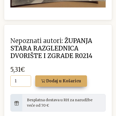
Nepoznati autori:
ŽUPANJA
STARA RAZGLEDNICA
DVORIŠTE I ZGRADE R0214
5,31€
Dodaj u Košaricu
Besplatna dostava u RH za narudžbe
veće od 70 €