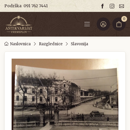
Podrška
091 762 7441
0
Naslovnica
Razglednice
Slavonija