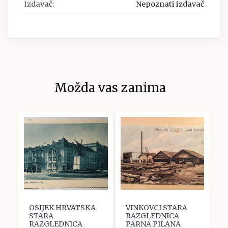
Izdavač:
Nepoznati izdavač
Možda vas zanima
OSIJEK HRVATSKA
VINKOVCI STARA
V
STARA
RAZGLEDNICA
R
RAZGLEDNICA
PARNA PILANA
R