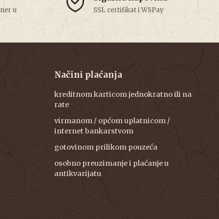
tner u
SSL certifikat i WSPay
Načini plaćanja
kreditnom karticom jednokratno ili na
rate
virmanom / općom uplatnicom /
internet bankarstvom
gotovinom prilikom pouzeća
osobno preuzimanje i plaćanje u
antikvarijatu