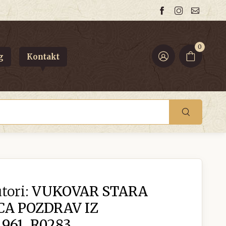
0
g
Kontakt
tori:
VUKOVAR STARA
A POZDRAV IZ
961. R0283