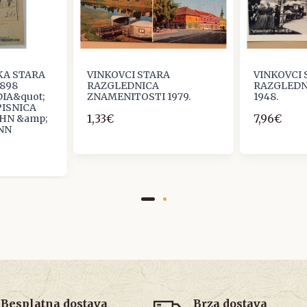
KA STARA
VINKOVCI STARA
VINKOVCI
898
RAZGLEDNICA
RAZGLEDN
IA&quot;
ZNAMENITOSTI 1979.
1948.
ISNICA
1,33€
7,96€
OHN &amp;
NN
Besplatna dostava
Brza dostava