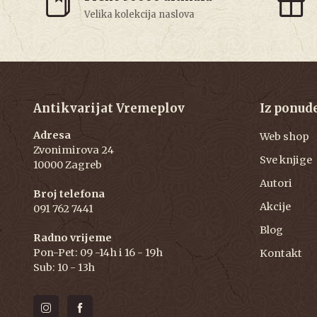
Velika kolekcija naslova
Antikvarijat Vremeplov
Iz ponud
Adresa
Web shop
Zvonimirova 24
Sve knjige
10000 Zagreb
Autori
Broj telefona
Akcije
091 762 7441
Blog
Radno vrijeme
Pon-Pet: 09 -14h i 16 - 19h
Kontakt
Sub: 10 - 13h