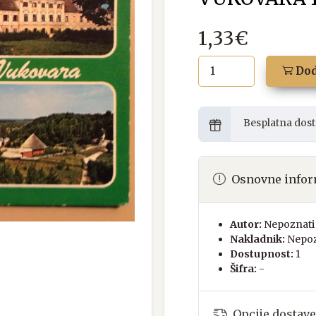
1,33€
Dod
Besplatna dost
Osnovne infor
Autor:
Nepoznati 
Nakladnik:
Nepoz
Dostupnost:
1
Šifra:
-
Opcije dostave