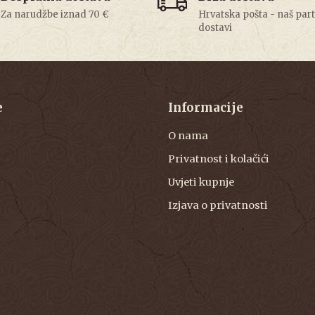
Za narudžbe iznad 70 €
Hrvatska pošta - naš par
dostavi
e
Informacije
O nama
Privatnost i kolačići
Uvjeti kupnje
Izjava o privatnosti