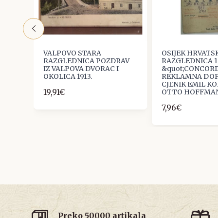
A
VALPOVO STARA
OSIJEK HRVATS
OSTI
RAZGLEDNICA POZDRAV
RAZGLEDNICA 1
IZ VALPOVA DVORAC I
&quot;CONCORD
OKOLICA 1913.
REKLAMNA DOP
CJENIK EMIL K
19,91€
OTTO HOFFMA
7,96€
Preko 50000 artikala