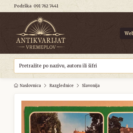
Podrška
091 762 7441
Web
Naslovnica
Razglednice
Slavonija