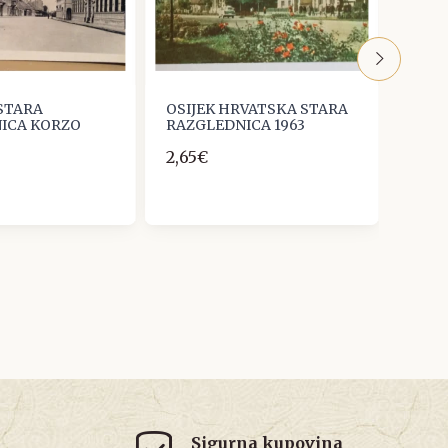
 STARA
OSIJEK HRVATSKA STARA
OSIJ
ICA KORZO
RAZGLEDNICA 1963
RAZG
2,65€
2,65
Sigurna kupovina