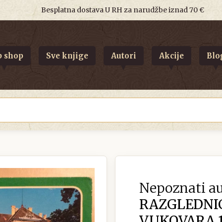
Besplatna dostava U RH za narudžbe iznad 70 €
 shop
Sve knjige
Autori
Akcije
Blo
Nepoznati au
RAZGLEDNIC
VUKOVARA 1