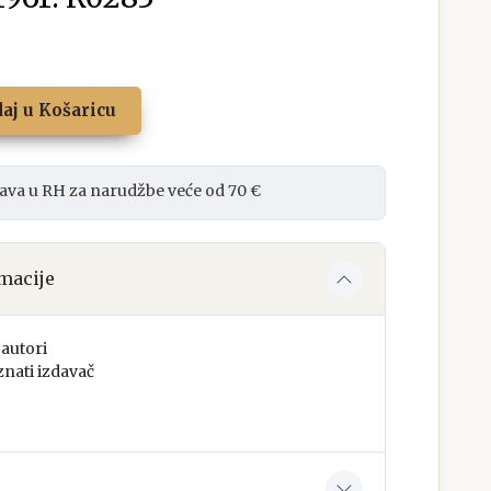
aj u Košaricu
ava u RH za narudžbe veće od 70 €
macije
autori
nati izdavač