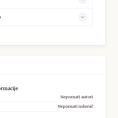
a
ormacije
Nepoznati autori
Nepoznati izdavač