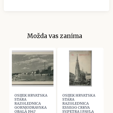
Možda vas zanima
OSIJEK HRVATSKA
OSIJEK HRVATSKA
O
STARA
STARA
S
5
RAZGLEDNICA
RAZGLEDNICA
R
GORNJODRAVSKA
ESSEGG CRKVA
T
OBALA 1947
SV.PETRA I PAVLA