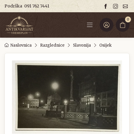
Podrška
091 762 7441
0
Naslovnica
Razglednice
Slavonija
Osijek