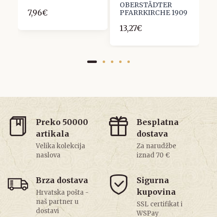
2
OBERSTÄDTER
7,96€
PFARRKIRCHE 1909
13,27€
Preko 50000
Besplatna
artikala
dostava
Velika kolekcija
Za narudžbe
naslova
iznad 70 €
Brza dostava
Sigurna
kupovina
Hrvatska pošta -
naš partner u
SSL certifikat i
dostavi
WSPay