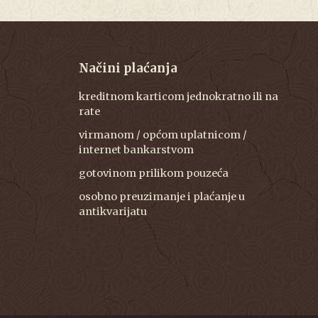
Načini plaćanja
kreditnom karticom jednokratno ili na
rate
virmanom / općom uplatnicom /
internet bankarstvom
gotovinom prilikom pouzeća
osobno preuzimanje i plaćanje u
antikvarijatu