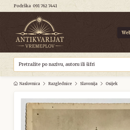
Podrška
091 762 7441
Web
Naslovnica
Razglednice
Slavonija
Osijek