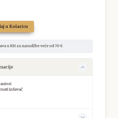
aj u Košaricu
ava u RH za narudžbe veće od 70 €
macije
autori
nati izdavač