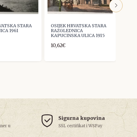
RVATSKA STARA
OSIJEK HRVATSKA STARA
OSIJ
ICA 1961
RAZGLEDNICA
RAZG
KAPUCINSKA ULICA 1915
TRG 
ŠKOL
10,62€
13,27
Sigurna kupovina
tner u
SSL certifikat i WSPay