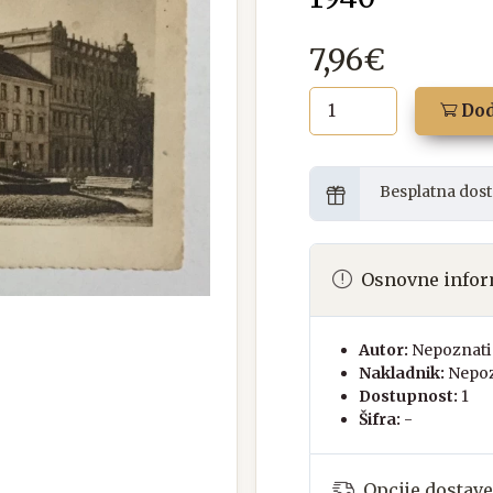
7,96€
Dod
Besplatna dost
Osnovne infor
Autor:
Nepoznati 
Nakladnik:
Nepoz
Dostupnost:
1
Šifra:
-
Opcije dostave