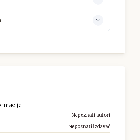
a
ormacije
Nepoznati autori
Nepoznati izdavač