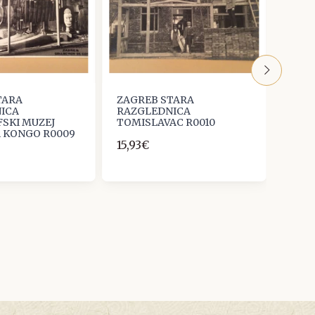
TARA
ZAGREB STARA
ZAGR
ICA
RAZGLEDNICA
RAZG
SKI MUZEJ
TOMISLAVAC R0010
PEJA
A KONGO R0009
BRIT
15,93€
19,91