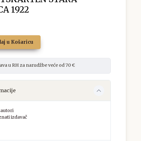
A 1922
aj u Košaricu
ava u RH za narudžbe veće od 70 €
macije
autori
nati izdavač