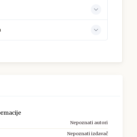
a
ormacije
Nepoznati autori
Nepoznati izdavač