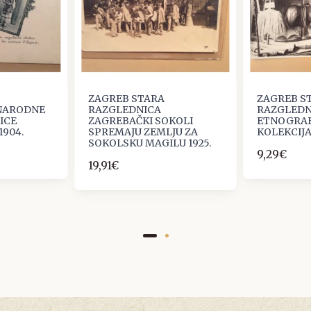
ZAGREB STARA
ZAGREB S
NARODNE
RAZGLEDNICA
RAZGLEDN
ICE
ZAGREBAČKI SOKOLI
ETNOGRAF
1904.
SPREMAJU ZEMLJU ZA
KOLEKCIJ
SOKOLSKU MAGILU 1925.
9,29€
19,91€