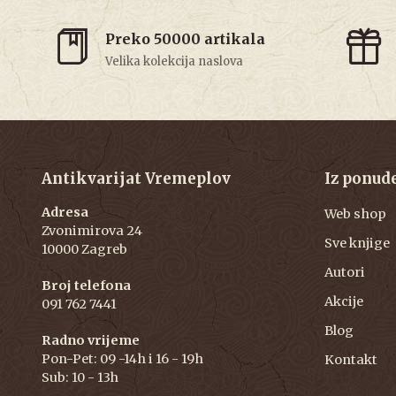
Preko 50000 artikala
Velika kolekcija naslova
Antikvarijat Vremeplov
Iz ponud
Adresa
Web shop
Zvonimirova 24
Sve knjige
10000 Zagreb
Autori
Broj telefona
Akcije
091 762 7441
Blog
Radno vrijeme
Pon-Pet: 09 -14h i 16 - 19h
Kontakt
Sub: 10 - 13h