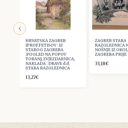
HRVATSKA ZAGREB
ZAGREB STARA
DNA
IPROF.FETISOV : IZ
RAZGLEDNICA 
STAROG ZAGREBA
NOŠNJE IZ OKOL
:POGLED NA POPOV
ZAGREBA PRIJE 
TORANJ, ZVJEZDARNICA,
33,18€
NAKLADA : DRAVE d.d.
STARA RAZGLEDNICA
13,27€