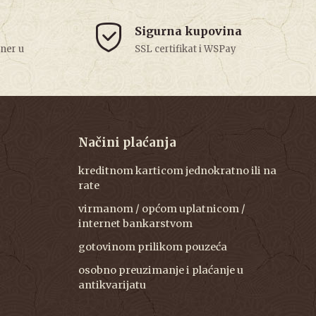
Sigurna kupovina
tner u
SSL certifikat i WSPay
Načini plaćanja
kreditnom karticom jednokratno ili na
rate
virmanom / općom uplatnicom /
internet bankarstvom
gotovinom prilikom pouzeća
osobno preuzimanje i plaćanje u
antikvarijatu