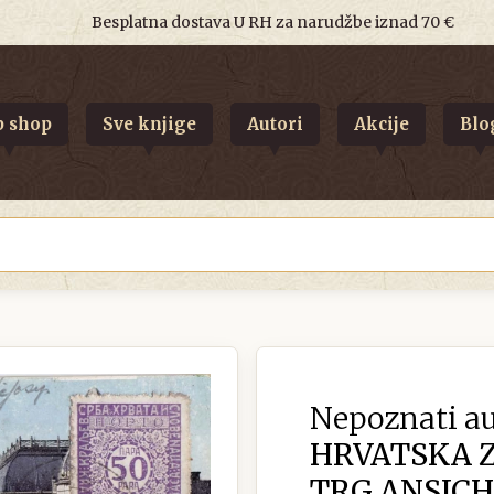
Besplatna dostava U RH za narudžbe iznad 70 €
 shop
Sve knjige
Autori
Akcije
Blo
Nepoznati au
HRVATSKA 
TRG ANSIC