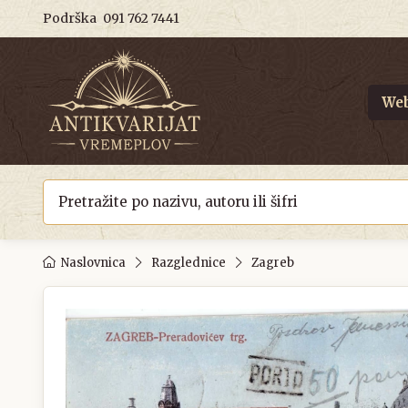
Podrška
091 762 7441
Web
Naslovnica
Razglednice
Zagreb