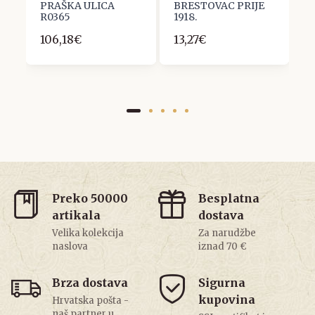
PRAŠKA ULICA
BRESTOVAC PRIJE
J
R0365
1918.
1
106,18€
13,27€
1
Preko 50000
Besplatna
artikala
dostava
Velika kolekcija
Za narudžbe
naslova
iznad 70 €
Brza dostava
Sigurna
kupovina
Hrvatska pošta -
naš partner u