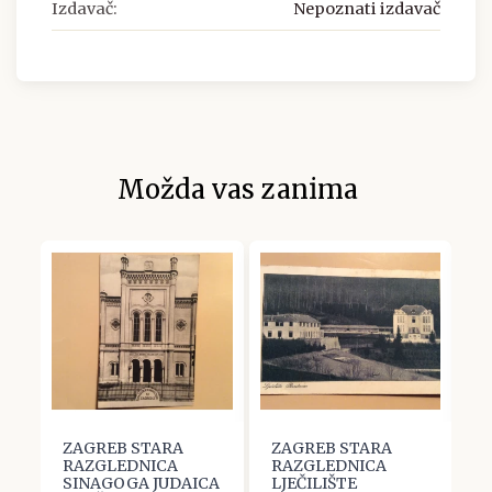
Izdavač:
Nepoznati izdavač
Možda vas zanima
ZAGREB STARA
ZAGREB STARA
Z
RAZGLEDNICA
RAZGLEDNICA
R
SINAGOGA JUDAICA
LJEČILIŠTE
S