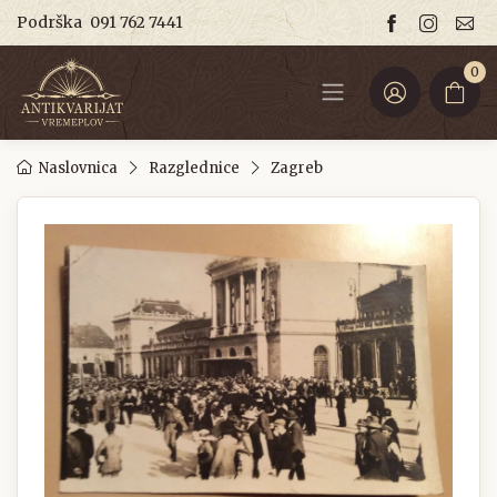
Podrška
091 762 7441
0
Naslovnica
Razglednice
Zagreb