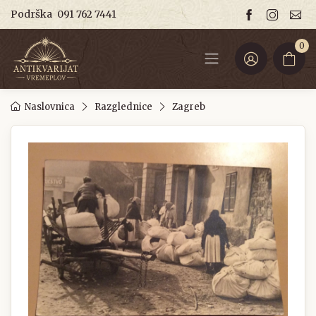
Podrška
091 762 7441
0
Naslovnica
Razglednice
Zagreb