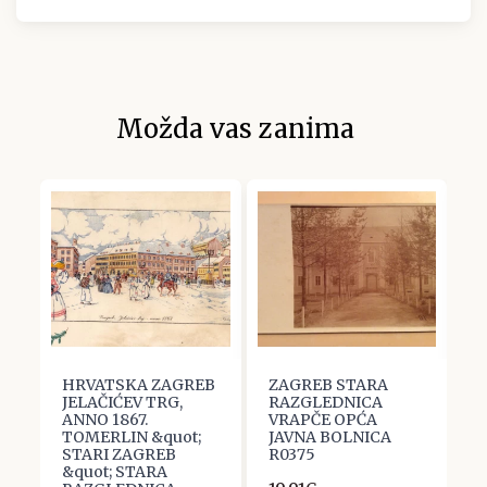
Možda vas zanima
HRVATSKA ZAGREB
ZAGREB STARA
Z
JELAČIĆEV TRG,
RAZGLEDNICA
R
ANNO 1867.
VRAPČE OPĆA
Z
TOMERLIN &quot;
JAVNA BOLNICA
1
STARI ZAGREB
R0375
1
&quot; STARA