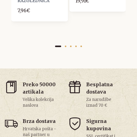
19,91€
RAZGLEDNICA
7,96€
Preko 50000
Besplatna
artikala
dostava
Velika kolekcija
Za narudžbe
naslova
iznad 70 €
Brza dostava
Sigurna
kupovina
Hrvatska pošta -
naš partner u
SSL certifikat i