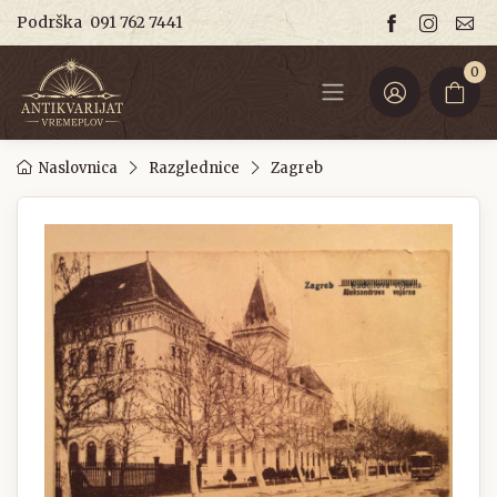
Podrška
091 762 7441
0
Naslovnica
Razglednice
Zagreb