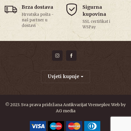
Brza dostava
Sigurna
kupovina
Hrvatska pošta -
naš partner u
SSL certifikat i
dostavi
WSPay
Uvjeti kupnje
© 2023. Sva prava pridržana Antikvarijat Vremeplov. Web by
AG media