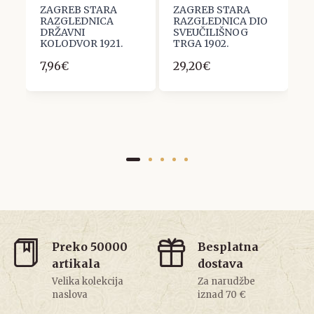
ZAGREB STARA
ZAGREB STARA
Z
RAZGLEDNICA
RAZGLEDNICA DIO
R
DRŽAVNI
SVEUČILIŠNOG
T
KOLODVOR 1921.
TRGA 1902.
1
7,96€
29,20€
Preko 50000
Besplatna
artikala
dostava
Velika kolekcija
Za narudžbe
naslova
iznad 70 €