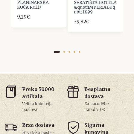
PLANINARSKA
SVRATIŠTA HOTELA
J
KUĆA R0117
&quot;IMPERIAL&q
3
uot; 1899.
9,29€
39,82€
Preko 50000
Besplatna
artikala
dostava
Velika kolekcija
Za narudžbe
naslova
iznad 70 €
Brza dostava
Sigurna
kupovina
Hrvatska pošta -