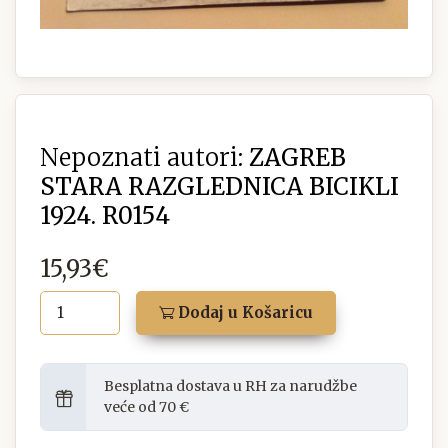
Nepoznati autori:
ZAGREB
STARA RAZGLEDNICA BICIKLI
1924. R0154
15,93€
Dodaj u Košaricu
Besplatna dostava u RH za narudžbe
veće od 70 €