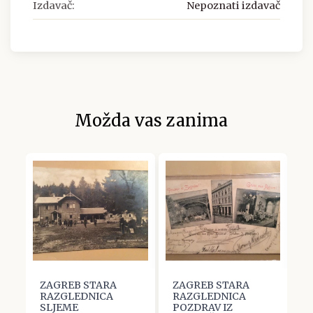
Izdavač:
Nepoznati izdavač
Možda vas zanima
ZAGREB STARA
ZAGREB STARA
Z
RAZGLEDNICA
RAZGLEDNICA
R
SLJEME
POZDRAV IZ
I