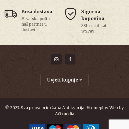
Brza dostava
Sigurna
kupovina
Hrvatska pošta -
naš partner u
SSL certifikat i
dostavi
WSPay
Uvjeti kupnje
© 2023. Sva prava pridržana Antikvarijat Vremeplov. Web by
AG media