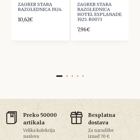
ZAGREB STARA
ZAGREB STARA
Z
RAZGLEDNICA 1924.
RAZGLEDNICA
R
R
HOTEL ESPLANADE
H
10,62€
1925. R0073
S
1
7,96€
2
Preko 50000
Besplatna
artikala
dostava
Velika kolekcija
Za narudžbe
naslova
iznad 70 €