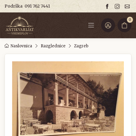
Podrška
091 762 7441
0
Naslovnica
Razglednice
Zagreb