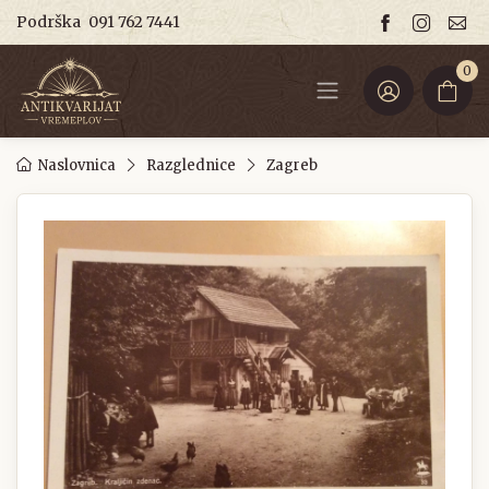
Podrška
091 762 7441
0
Naslovnica
Razglednice
Zagreb