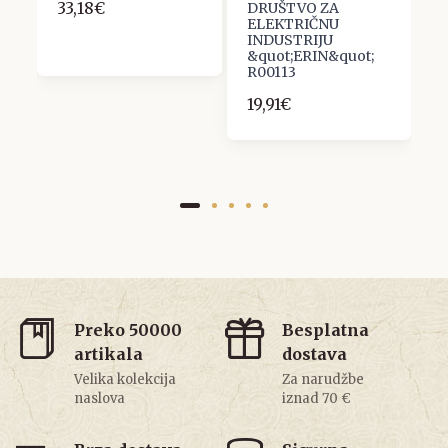
33,18€
1
DRUŠTVO ZA
ELEKTRIČNU
INDUSTRIJU
&quot;ERIN&quot;
R00113
19,91€
Preko 50000
Besplatna
artikala
dostava
Velika kolekcija
Za narudžbe
naslova
iznad 70 €