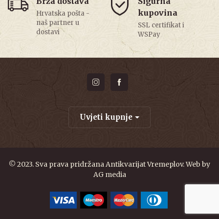
Brza dostava
Sigurna
kupovina
Hrvatska pošta -
naš partner u
SSL certifikat i
dostavi
WSPay
Uvjeti kupnje
© 2023. Sva prava pridržana Antikvarijat Vremeplov. Web by
AG media