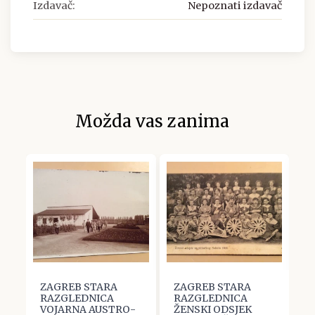
Izdavač:
Nepoznati izdavač
Možda vas zanima
B
ZAGREB STARA
ZAGREB STARA
Z
RAZGLEDNICA
RAZGLEDNICA
R
:
VOJARNA AUSTRO-
ŽENSKI ODSJEK
Z