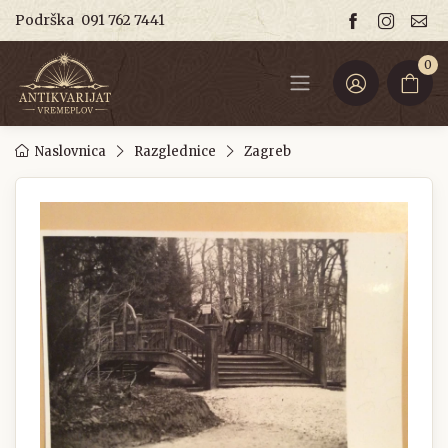
Podrška
091 762 7441
0
Naslovnica
Razglednice
Zagreb