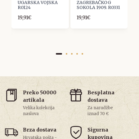
:
UGARSKA VOJSKA
ZAGREBAČKOG
1
R0124
SOKOLA 1909. R0331
1
19,91€
19,91€
Preko 50000
Besplatna
artikala
dostava
Velika kolekcija
Za narudžbe
naslova
iznad 70 €
Brza dostava
Sigurna
kupovina
Hrvatska pošta -