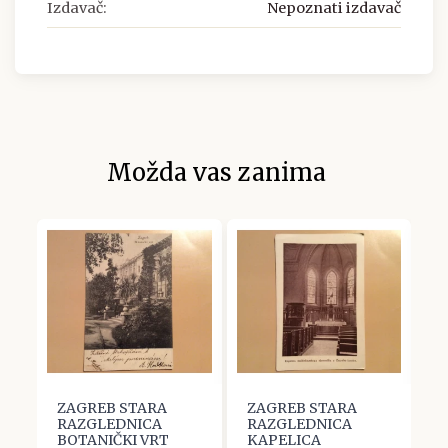
Izdavač:
Nepoznati izdavač
Možda vas zanima
ZAGREB STARA
ZAGREB STARA
Z
RAZGLEDNICA
RAZGLEDNICA
R
BOTANIČKI VRT
KAPELICA
L