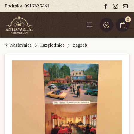
Podrška
091 762 7441
0
Naslovnica
Razglednice
Zagreb