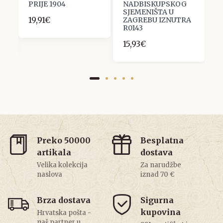
PRIJE 1904
NADBISKUPSKOG
B
SJEMENIŠTA U
19,91€
1
ZAGREBU IZNUTRA
R0143
15,93€
Preko 50000
Besplatna
artikala
dostava
Velika kolekcija
Za narudžbe
naslova
iznad 70 €
Brza dostava
Sigurna
kupovina
Hrvatska pošta -
naš partner u