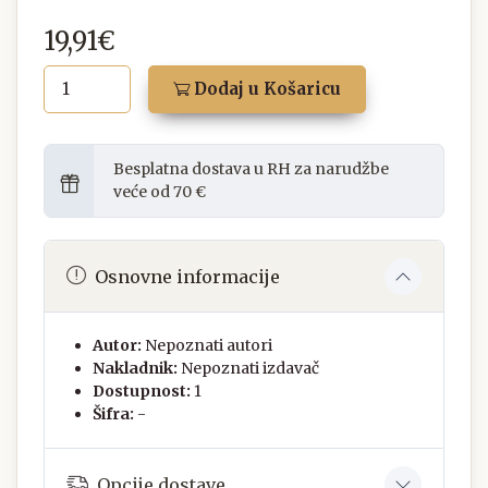
19,91€
Dodaj u Košaricu
Besplatna dostava u RH za narudžbe
veće od 70 €
Osnovne informacije
Autor:
Nepoznati autori
Nakladnik:
Nepoznati izdavač
Dostupnost:
1
Šifra:
-
Opcije dostave