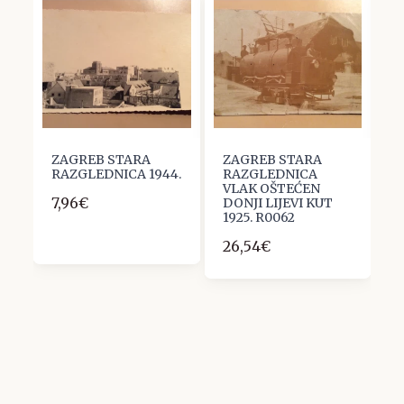
ZAGREB STARA
ZAGREB STARA
Z
RAZGLEDNICA 1944.
RAZGLEDNICA
R
VLAK OŠTEĆEN
K
7,96€
DONJI LIJEVI KUT
R
1925. R0062
7
26,54€