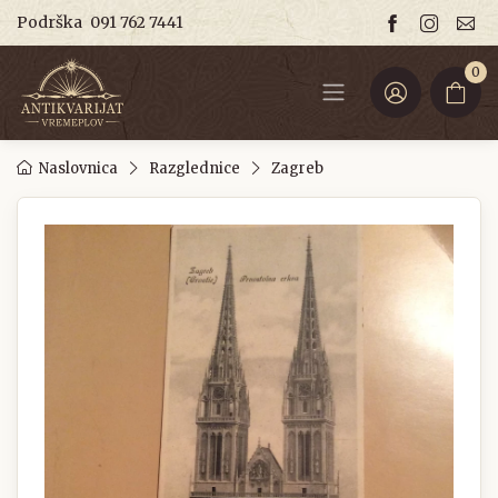
Podrška
091 762 7441
0
Naslovnica
Razglednice
Zagreb