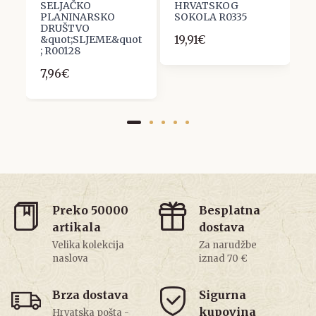
SELJAČKO
HRVATSKOG
1
PLANINARSKO
SOKOLA R0335
DRUŠTVO
19,91€
&quot;SLJEME&quot
; R00128
7,96€
Preko 50000
Besplatna
artikala
dostava
Velika kolekcija
Za narudžbe
naslova
iznad 70 €
Brza dostava
Sigurna
kupovina
Hrvatska pošta -