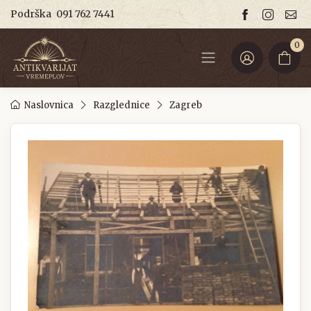
Podrška
091 762 7441
0
Naslovnica
Razglednice
Zagreb