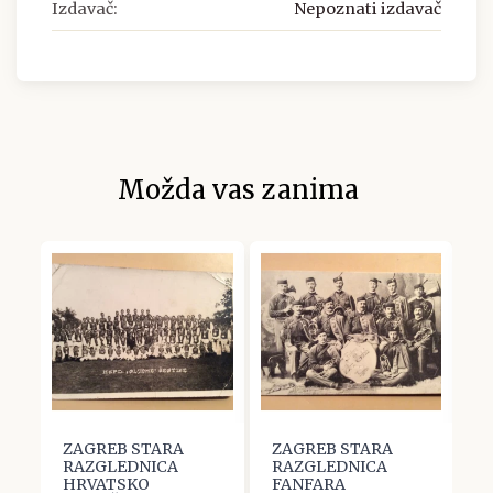
Izdavač:
Nepoznati izdavač
Možda vas zanima
ZAGREB STARA
ZAGREB STARA
Z
RAZGLEDNICA
RAZGLEDNICA
R
HRVATSKO
FANFARA
P