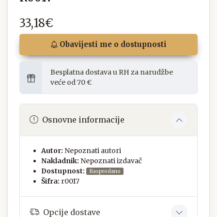
33,18€
Obavijesti me o dostupnosti
Besplatna dostava u RH za narudžbe
veće od 70 €
Osnovne informacije
Autor:
Nepoznati autori
Nakladnik:
Nepoznati izdavač
Dostupnost:
Rasprodano
Šifra:
r0017
Opcije dostave