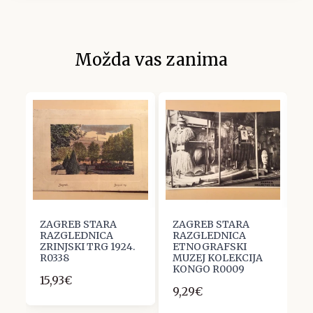
Možda vas zanima
ZAGREB STARA
ZAGREB STARA
Z
4.
RAZGLEDNICA
RAZGLEDNICA
R
ZRINJSKI TRG 1924.
ETNOGRAFSKI
S
R0338
MUZEJ KOLEKCIJA
P
KONGO R0009
K
15,93€
9,29€
9