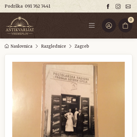
Podrška
091 762 7441
0
Naslovnica
Razglednice
Zagreb