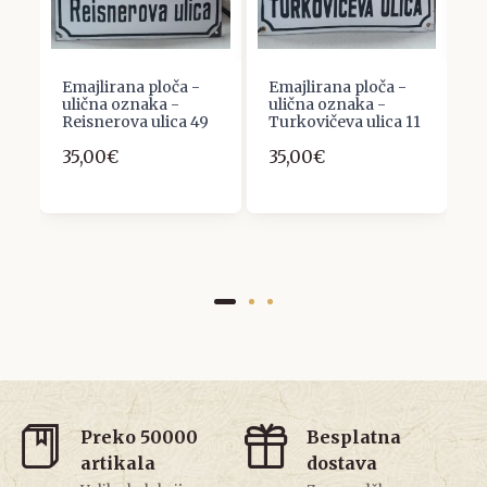
Emajlirana ploča -
Emajlirana ploča -
e
ic
ulična oznaka -
ulična oznaka -
F
Reisnerova ulica 49
Turkovičeva ulica 11
2
35,00€
35,00€
2
Preko 50000
Besplatna
artikala
dostava