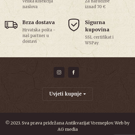
Velika kolekcija
Za narudžbe
naslova
iznad 70 €
Brza dostava
Sigurna
kupovina
Hrvatska pošta -
naš partner u
SSL certifikat i
dostavi
WSPay
Uvjeti kupnje
© 2023. Sva prava pridržana Antikvarijat Vremeplov. Web by
AG media