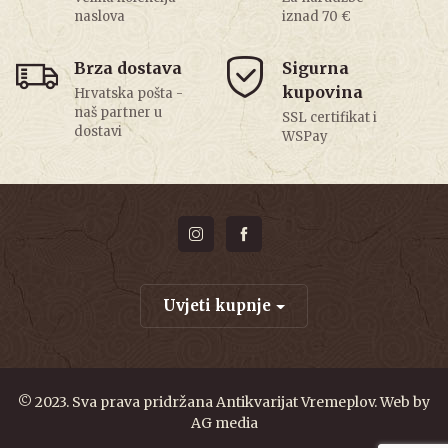
naslova
iznad 70 €
Brza dostava
Sigurna
kupovina
Hrvatska pošta -
naš partner u
SSL certifikat i
dostavi
WSPay
Uvjeti kupnje
© 2023. Sva prava pridržana Antikvarijat Vremeplov. Web by
AG media