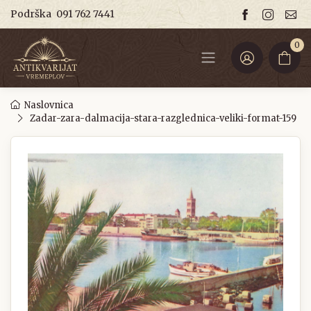
Podrška
091 762 7441
0
Naslovnica
Zadar-zara-dalmacija-stara-razglednica-veliki-format-159