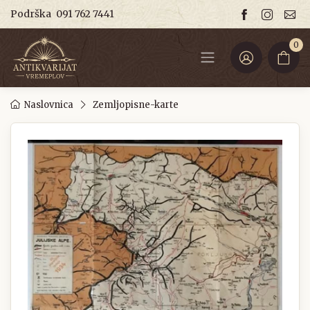
Podrška
091 762 7441
0
Naslovnica
Zemljopisne-karte