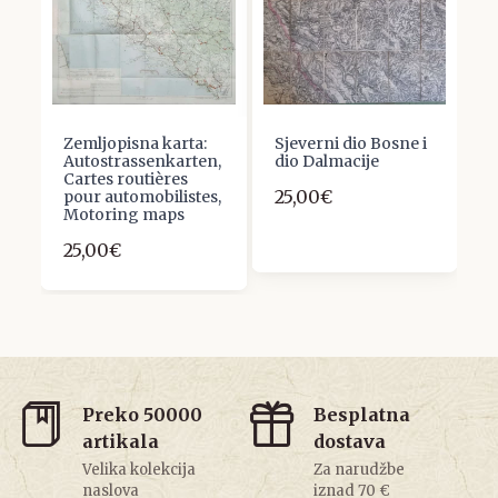
Zemljopisna karta:
Sjeverni dio Bosne i
Autostrassenkarten,
dio Dalmacije
Cartes routières
25,00€
pour automobilistes,
Motoring maps
25,00€
Preko 50000
Besplatna
artikala
dostava
Velika kolekcija
Za narudžbe
naslova
iznad 70 €