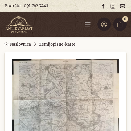
Podrška
091 762 7441
0
Naslovnica
Zemljopisne-karte