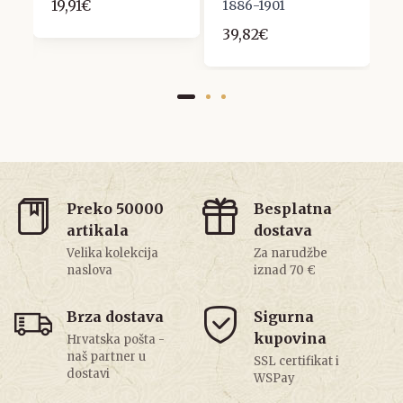
19,91€
1886-1901
K
39,82€
1
Preko 50000
Besplatna
artikala
dostava
Velika kolekcija
Za narudžbe
naslova
iznad 70 €
Brza dostava
Sigurna
kupovina
Hrvatska pošta -
naš partner u
SSL certifikat i
dostavi
WSPay