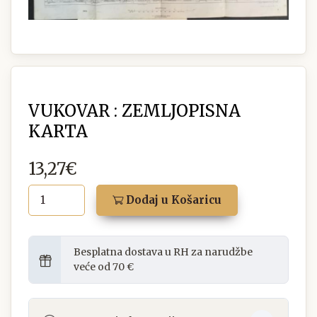
VUKOVAR : ZEMLJOPISNA
KARTA
13,27€
Dodaj u Košaricu
Besplatna dostava u RH za narudžbe
veće od 70 €