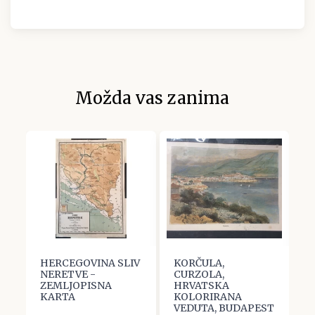
Možda vas zanima
HERCEGOVINA SLIV
KORČULA,
S
IV
NERETVE -
CURZOLA,
B
ZEMLJOPISNA
HRVATSKA
J
KARTA
KOLORIRANA
M
VEDUTA, BUDAPEST
Z