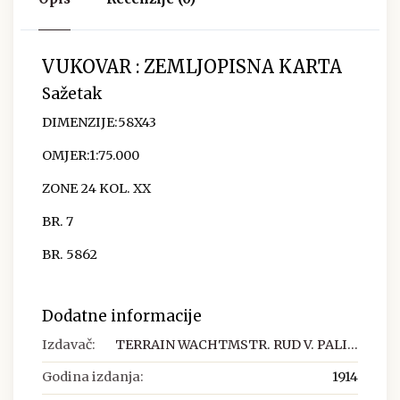
VUKOVAR : ZEMLJOPISNA KARTA
Sažetak
DIMENZIJE:58X43
OMJER:1:75.000
ZONE 24 KOL. XX
BR. 7
BR. 5862
Dodatne informacije
Izdavač:
TERRAIN WACHTMSTR. RUD V. PALI...
Godina izdanja:
1914