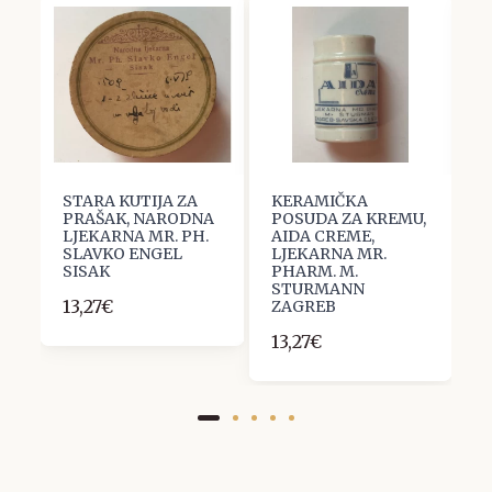
A
STARA KUTIJA ZA
KERAMIČKA
S
A
PRAŠAK, NARODNA
POSUDA ZA KREMU,
B
LJEKARNA MR. PH.
AIDA CREME,
T
SLAVKO ENGEL
LJEKARNA MR.
C
SISAK
PHARM. M.
9
STURMANN
13,27€
ZAGREB
13,27€