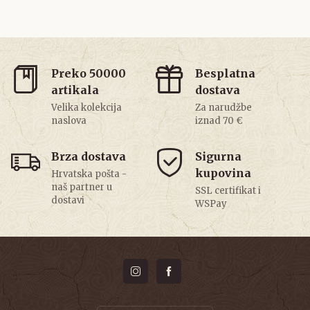
Preko 50000
Besplatna
artikala
dostava
Velika kolekcija
Za narudžbe
naslova
iznad 70 €
Brza dostava
Sigurna
kupovina
Hrvatska pošta -
naš partner u
SSL certifikat i
dostavi
WSPay