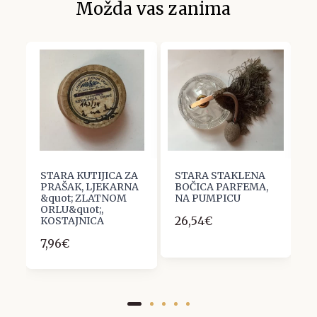
Možda vas zanima
STARA KUTIJICA ZA
STARA STAKLENA
S
PRAŠAK, LJEKARNA
BOČICA PARFEMA,
P
&quot; ZLATNOM
NA PUMPICU
O
ORLU&quot;,
26,54€
1
KOSTAJNICA
7,96€