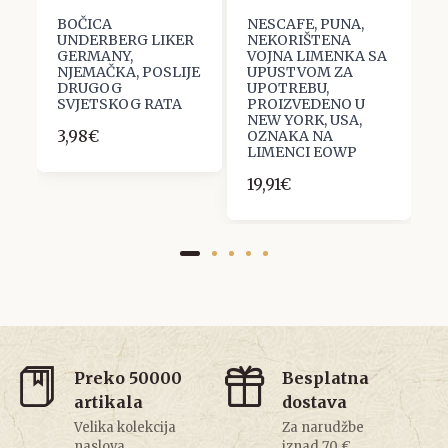
BOČICA
NESCAFE, PUNA,
H
UNDERBERG LIKER
NEKORIŠTENA
S
GERMANY,
VOJNA LIMENKA SA
B
NJEMAČKA, POSLIJE
UPUSTVOM ZA
M
DRUGOG
UPOTREBU,
D
SVJETSKOG RATA
PROIZVEDENO U
Č
NEW YORK, USA,
B
3,98€
OZNAKA NA
D
LIMENCI EOWP
S
19,91€
1
Preko 50000
Besplatna
artikala
dostava
Velika kolekcija
Za narudžbe
naslova
iznad 70 €