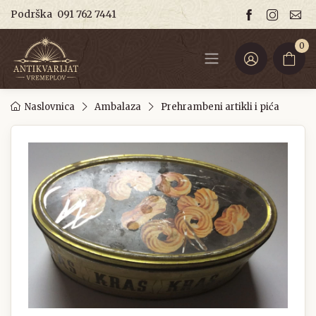
Podrška
091 762 7441
0
Naslovnica
Ambalaza
Prehrambeni artikli i pića