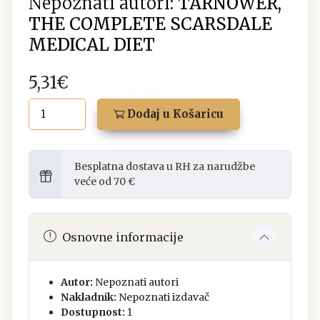
Nepoznati autori:
TARNOWER,
THE COMPLETE SCARSDALE
MEDICAL DIET
5,31€
Dodaj u Košaricu
Besplatna dostava u RH za narudžbe
veće od 70 €
Osnovne informacije
Autor:
Nepoznati autori
Nakladnik:
Nepoznati izdavač
Dostupnost:
1