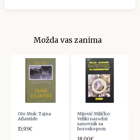
Možda vas zanima
Oto Muk: Tajna
Mijović Miličko:
P
Atlantide
Veliki narodni
O
sanovnik sa
15,93€
6
horoskopom
18,00€