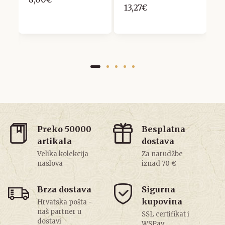
13,27€
7
Preko 50000
Besplatna
artikala
dostava
Velika kolekcija
Za narudžbe
naslova
iznad 70 €
Brza dostava
Sigurna
kupovina
Hrvatska pošta -
naš partner u
SSL certifikat i
dostavi
WSPay