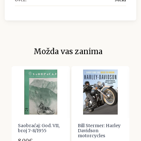
Možda vas zanima
Saobraćaj: God. VII,
Bill Stermer: Harley
Z
broj 7-8/1955
Davidson
K
motorcycles
V
8,00€