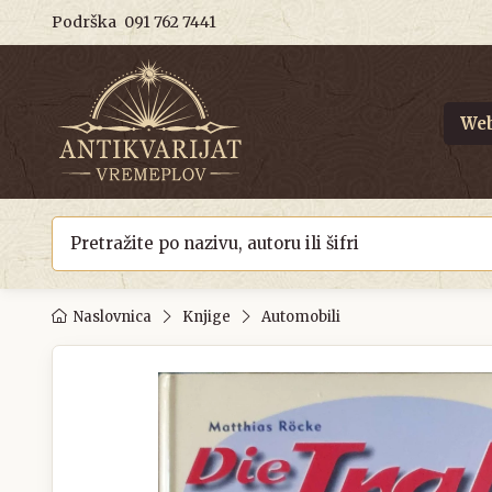
Podrška
091 762 7441
Web
Naslovnica
Knjige
Automobili