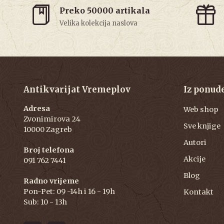
Preko 50000 artikala
Velika kolekcija naslova
Antikvarijat Vremeplov
Iz ponud
Adresa
Web shop
Zvonimirova 24
Sve knjige
10000 Zagreb
Autori
Broj telefona
Akcije
091 762 7441
Blog
Radno vrijeme
Pon-Pet: 09 -14h i 16 - 19h
Kontakt
Sub: 10 - 13h