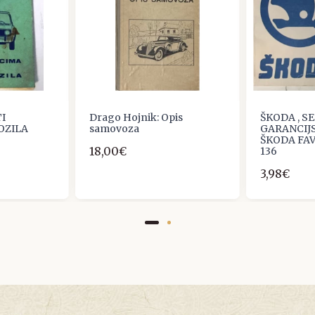
TI
Drago Hojnik: Opis
ŠKODA , S
OZILA
samovoza
GARANCIJS
ŠKODA FAV
18,00€
136
3,98€