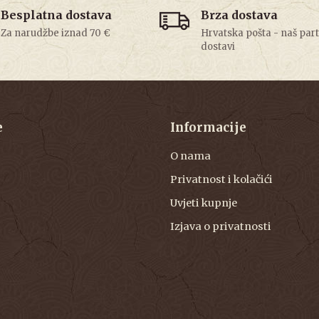
Besplatna dostava
Brza dostava
Za narudžbe iznad 70 €
Hrvatska pošta - naš par
dostavi
e
Informacije
O nama
Privatnost i kolačići
Uvjeti kupnje
Izjava o privatnosti