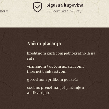
Sigurna kupovina
tner u
SSL certifikat i WSPay
Načini plaćanja
kreditnom karticom jednokratno ili na
rate
virmanom / općom uplatnicom /
internet bankarstvom
gotovinom prilikom pouzeća
osobno preuzimanje i plaćanje u
antikvarijatu