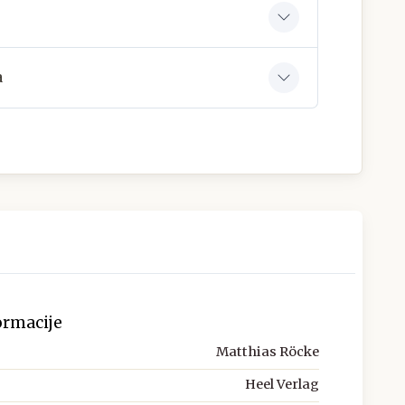
a
ormacije
Matthias Röcke
Heel Verlag