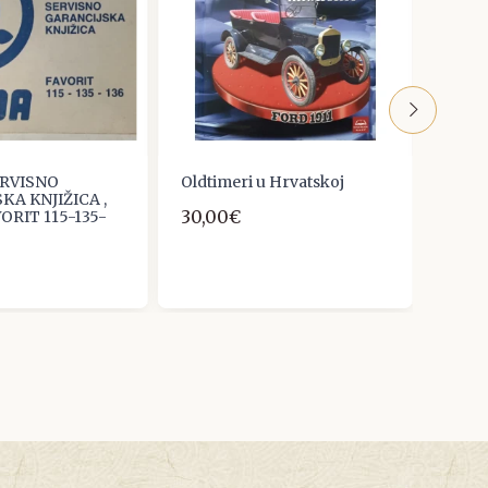
ERVISNO
Oldtimeri u Hrvatskoj
Tehni
KA KNJIŽICA ,
6/195
30,00€
ORIT 115-135-
8,00