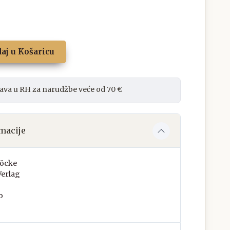
aj u Košaricu
ava u RH za narudžbe veće od 70 €
macije
Röcke
Verlag
o