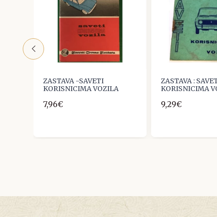
e
ZASTAVA -SAVETI
ZASTAVA : SAVE
KORISNICIMA VOZILA
KORISNICIMA V
7,96€
9,29€