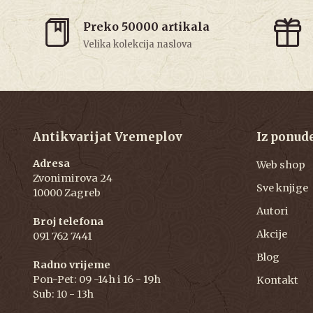
Preko 50000 artikala
Velika kolekcija naslova
Antikvarijat Vremeplov
Iz ponud
Adresa
Web shop
Zvonimirova 24
Sve knjige
10000 Zagreb
Autori
Broj telefona
Akcije
091 762 7441
Blog
Radno vrijeme
Pon-Pet: 09 -14h i 16 - 19h
Kontakt
Sub: 10 - 13h