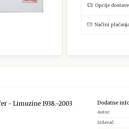
Opcije dostave
Načini plaćanj
Dodatne inf
er - Limuzine 1938.–2003
Autor:
Izdavač: