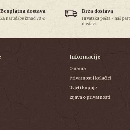
Besplatna dostava
Brza dostava
Za narudžbe iznad 70 €
Hrvatska pošta - naš par
dostavi
e
Informacije
O nama
Privatnost i kolačići
Uvjeti kupnje
Izjava o privatnosti