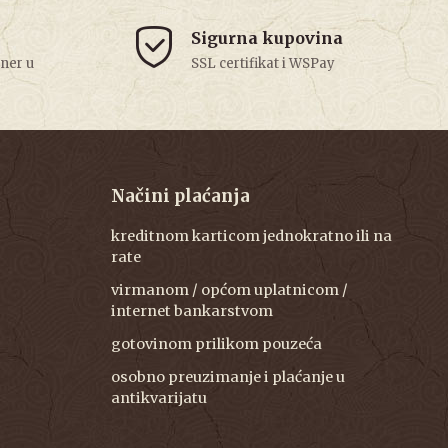
Sigurna kupovina
tner u
SSL certifikat i WSPay
Načini plaćanja
kreditnom karticom jednokratno ili na
rate
virmanom / općom uplatnicom /
internet bankarstvom
gotovinom prilikom pouzeća
osobno preuzimanje i plaćanje u
antikvarijatu