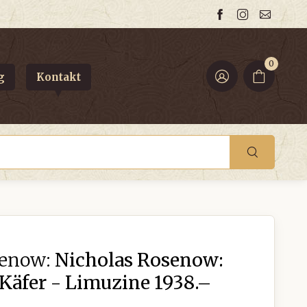
0
g
Kontakt
senow:
Nicholas Rosenow:
Käfer - Limuzine 1938.–