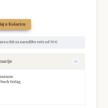
aj u Košaricu
ava u RH za narudžbe veće od 70 €
macije
Rosenow
buch Verlag