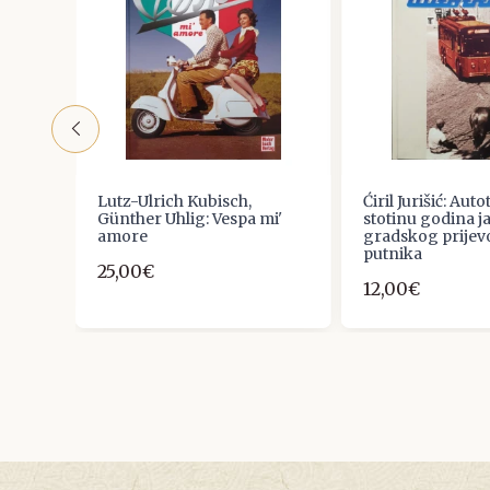
e
Lutz-Ulrich Kubisch,
Ćiril Jurišić: Auto
a of
Günther Uhlig: Vespa mi'
stotinu godina 
5
amore
gradskog prijev
putnika
25,00€
12,00€