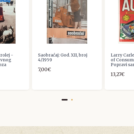
trolej -
Saobraćaj: God. XII, broj
Larry Carle
javnog
4/1959
of Consume
oza
Popravi sa
7,00€
13,27€