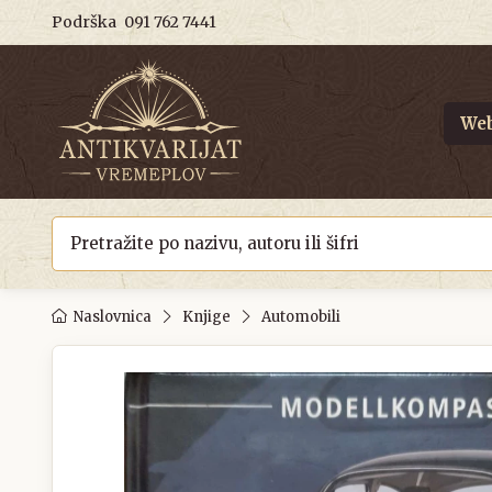
Podrška
091 762 7441
Web
Naslovnica
Knjige
Automobili