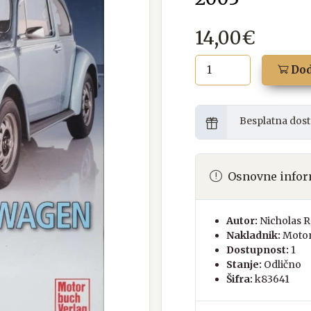
14,00€
Dod
Besplatna dost
Osnovne infor
Autor:
Nicholas 
Nakladnik:
Motor
Dostupnost:
1
Stanje:
Odlično
Šifra:
k83641