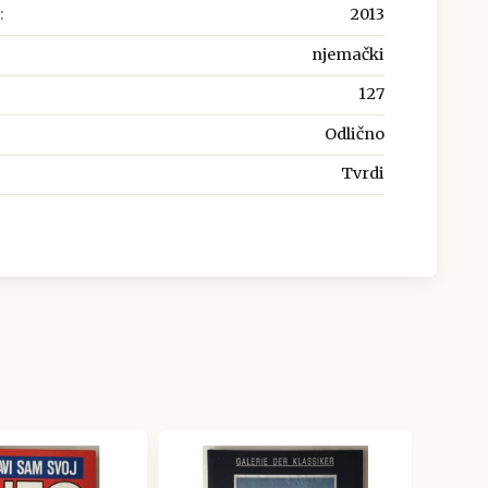
:
2013
njemački
127
Odlično
Tvrdi