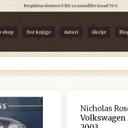
Besplatna dostava U RH za narudžbe iznad 70 €
 shop
Sve knjige
Autori
Akcije
Blo
Nicholas Ro
Volkswagen 
2003