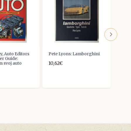
y, Auto Editors
Pete Lyons: Lamborghini
ZAST
r Guide:
KORI
10,62€
m svoj auto
7,96