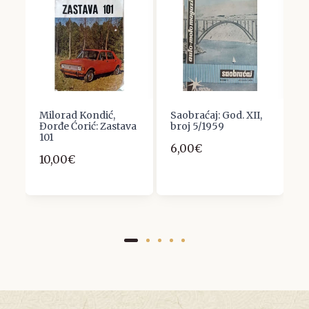
Milorad Kondić,
Saobraćaj: God. XII,
F
Đorđe Ćorić: Zastava
broj 5/1959
2
101
6,00€
1
10,00€