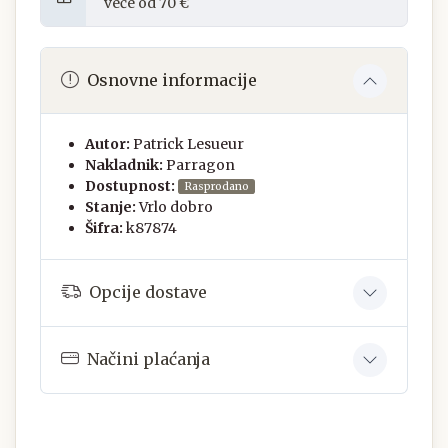
veće od 70 €
Osnovne informacije
Autor:
Patrick Lesueur
Nakladnik:
Parragon
Dostupnost:
Rasprodano
Stanje:
Vrlo dobro
Šifra:
k87874
Opcije dostave
Načini plaćanja