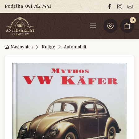
Podrška
091 762 7441
0
Naslovnica
Knjige
Automobili