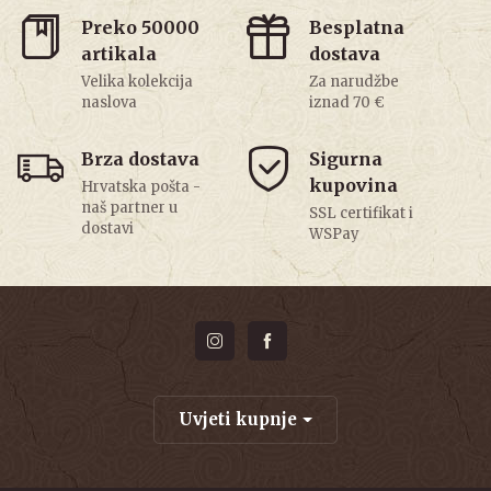
Preko 50000
Besplatna
artikala
dostava
Velika kolekcija
Za narudžbe
naslova
iznad 70 €
Brza dostava
Sigurna
kupovina
Hrvatska pošta -
naš partner u
SSL certifikat i
dostavi
WSPay
Uvjeti kupnje