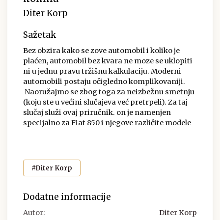
Diter Korp
Sažetak
Bez obzira kako se zove automobil i koliko je
plaćen, automobil bez kvara ne moze se uklopiti
ni u jednu pravu tržišnu kalkulaciju. Moderni
automobili postaju očigledno komplikovaniji.
Naoružajmo se zbog toga za neizbežnu smetnju
(koju ste u većini slučajeva već pretrpeli). Za taj
slučaj služi ovaj priručnik. on je namenjen
specijalno za Fiat 850 i njegove različite modele
#Diter Korp
Dodatne informacije
Autor:
Diter Korp