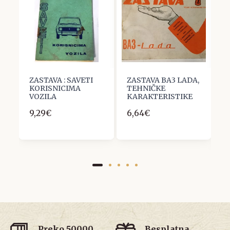
ey
ZASTAVA : SAVETI
ZASTAVA BA3 LADA,
R
a
KORISNICIMA
TEHNIČKE
T
VOZILA
KARAKTERISTIKE
E
S
9,29€
6,64€
1
2
Preko 50000
Besplatna