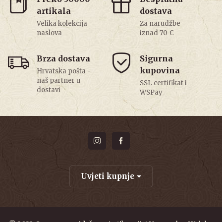
artikala
dostava
Velika kolekcija
Za narudžbe
naslova
iznad 70 €
Brza dostava
Sigurna
kupovina
Hrvatska pošta -
naš partner u
SSL certifikat i
dostavi
WSPay
Uvjeti kupnje