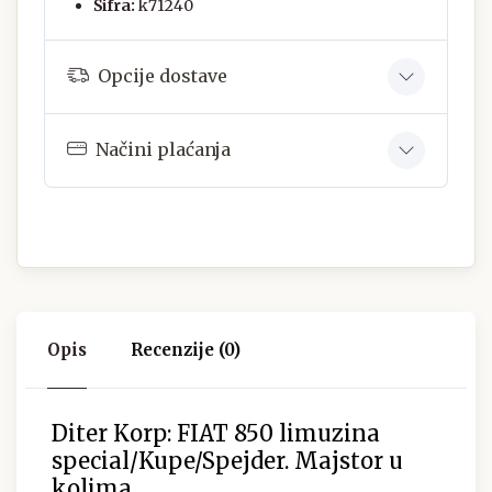
Šifra:
k71240
Opcije dostave
Načini plaćanja
Opis
Recenzije (0)
Diter Korp: FIAT 850 limuzina
special/Kupe/Spejder. Majstor u
kolima