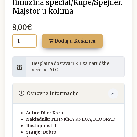
limuzina special/Kupe/Spejder.
Majstor u kolima
8,00€
Dodaj u Košaricu
Besplatna dostava u RH za narudžbe
veće od 70 €
Osnovne informacije
Autor:
Diter Korp
Nakladnik:
TEHNIČKA KNJIGA, BEOGRAD
Dostupnost:
1
Stanje:
Dobro