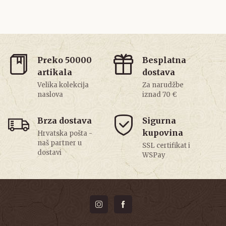
Preko 50000
Besplatna
artikala
dostava
Velika kolekcija
Za narudžbe
naslova
iznad 70 €
Brza dostava
Sigurna
kupovina
Hrvatska pošta -
naš partner u
SSL certifikat i
dostavi
WSPay