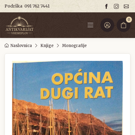
Podrška
091 762 7441
0
Naslovnica
Knjige
Monografije