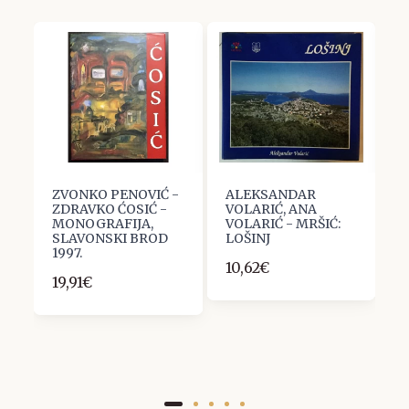
AL
ZVONKO PENOVIĆ -
ALEKSANDAR
M
ZDRAVKO ĆOSIĆ -
VOLARIĆ, ANA
S
MONOGRAFIJA,
VOLARIĆ - MRŠIĆ:
V
SLAVONSKI BROD
LOŠINJ
1
1997.
10,62€
19,91€