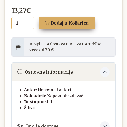
13,27€
Dodaj u Košaricu
Besplatna dostava u RH za narudžbe
veće od 70 €
Osnovne informacije
Autor:
Nepoznati autori
Nakladnik:
Nepoznati izdavač
Dostupnost:
1
Šifra:
-
Opcije dostave